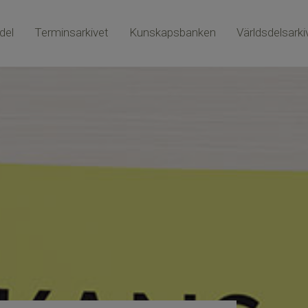
del
Terminsarkivet
Kunskapsbanken
Världsdelsarki