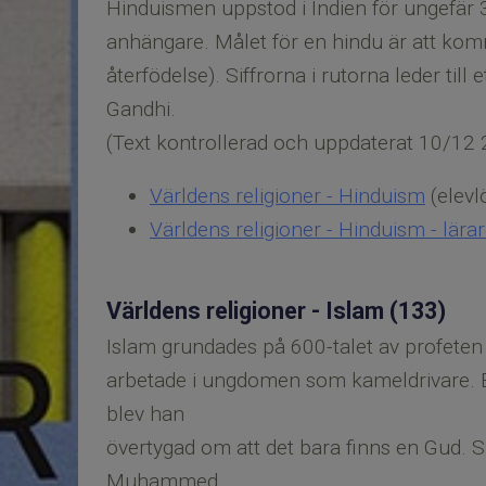
Hinduismen uppstod i Indien för ungefär 3
anhängare. Målet för en hindu är att kom
återfödelse). Siffrorna i rutorna leder til
Gandhi.
(Text kontrollerad och uppdaterat 10/12 
Världens religioner - Hinduism
(elevl
Världens religioner - Hinduism - lär
Världens religioner - Islam (133)
Islam grundades på 600-talet av profet
arbetade i ungdomen som kameldrivare. 
blev han
övertygad om att det bara finns en Gud. Siff
Muhammed.