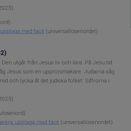
2025).
ord)
s upplaga med facit
(universallösenordet)
32)
 Den utgår från Jesus liv och lära. På Jesu tid
 såg Jesus som en upprorsmakare. Judarna såg
 och lycka åt det judiska folket. Siffrorna i
2025).
vlösenord)
ärarens upplaga med facit
(universallösenordet)