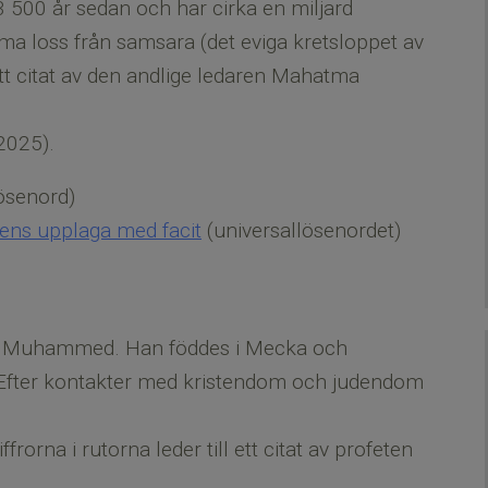
 500 år sedan och har cirka en miljard
ma loss från samsara (det eviga kretsloppet av
l ett citat av den andlige ledaren Mahatma
2025).
ösenord)
arens upplaga med facit
(universallösenordet)
en Muhammed. Han föddes i Mecka och
Efter kontakter med kristendom och judendom
rorna i rutorna leder till ett citat av profeten