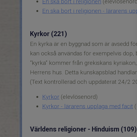
En ska bort i religionen
(elevlösenord
En ska bort i religionen - lärarens u
Kyrkor (221)
En kyrka är en byggnad som är avsedd för 
kan också användas för exempelvis dop, b
”kyrka” kommer från grekiskans kyriakon, 
Herrens hus. Detta kunskapsblad handlar 
(Text kontrollerad och uppdaterat 24/2 2
Kyrkor
(elevlösenord)
Kyrkor - lärarens upplaga med facit
(
Världens religioner - Hinduism (109)